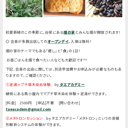
初夏新緑のこの季節に、谷保にある
畑の家
とみんな畑が開放されます!
◎ 会員が多数出店しての
オープンデイ
。入場は無料！
畑の家のテーマでもある「癒し」と「食」の1日！
お昼ごはんを畑で食べたい人なども大歓迎です^^
下記、会員の出店に関しては、別途参加費やお申込みが必要なものもあ
りますので、ご確認ください。
①足湯＋プチ草木染め体験
by
タエアカデミー
縁側にある馬小屋内ででプチ草木染め体験＋足湯ができます。
[料金] 2500円 [申込]不要 [問い合わせ]
taeacadem@gmail.com
②メタトロンセッション
by タエアカデミー 「メタトロン」というの非線
形解析システムの体験ができます。