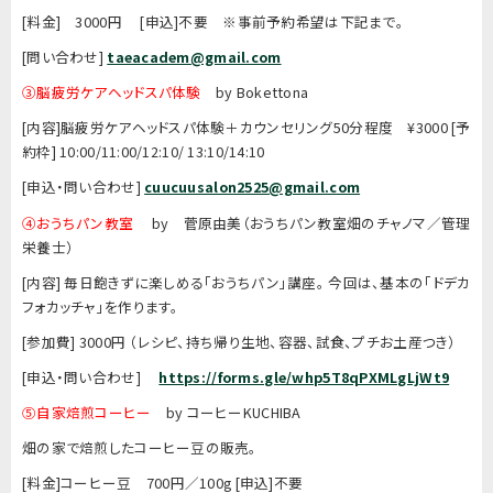
[料金] 3000円 [申込]不要 ※事前予約希望は下記まで。
[問い合わせ]
taeacadem@gmail.com
③脳疲労ケアヘッドスパ体験
by Bokettona
[内容]脳疲労ケアヘッドスパ体験＋カウンセリング50分程度 ¥3000 [予
約枠] 10:00/11:00/12:10/ 13:10/14:10
[申込・問い合わせ]
cuucuusalon2525@gmail.com
④おうちパン教室
by 菅原由美（おうちパン教室畑のチャノマ／管理
栄養士）
[内容] 毎日飽きずに楽しめる「おうちパン」講座。 今回は、基本の「ドデカ
フォカッチャ」を作ります。
[参加費] 3000円 （レシピ、持ち帰り生地、容器、試食、プチお土産つき）
[申込・問い合わせ]
https://forms.gle/whp5T8qPXMLgLjWt9
⑤自家焙煎コーヒー
by コーヒーKUCHIBA
畑の家で焙煎したコーヒー豆の販売。
[料金]コーヒー豆 700円／100g [申込]不要