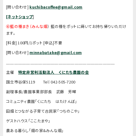
[問い合わせ]
kuchibacoffee@gmail.com
[ネットショップ
]
⑥藍の種まき（みんな畑
） 藍の種をポットに蒔いてお持ち帰りいただけ
ます。
[料金] 100円/1ポット [申込]不要
[問い合わせ]
minnabatake@gmail.com
＿＿＿＿＿＿＿＿＿＿＿＿＿＿＿＿＿＿＿＿＿＿＿＿＿＿＿
主催
特定非営利活動法人 くにたち農園の会
国立市谷保5119 Tel：042-505-7200
副理事長/農園事業部部長 武藤 芳暉
コミュニティ農園「くにたち はたけんぼ」
田畑とつながる子育て古民家「つちのこや」
ゲストハウス「ここたまや」
農ある暮らし「畑の家&みんな畑」