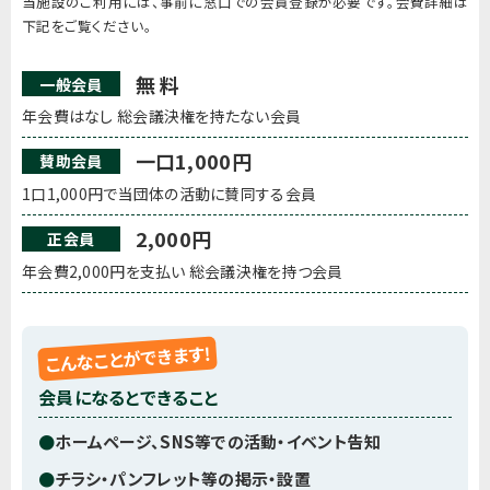
当施設のご利用には、事前に窓口での会員登録が必要です。会費詳細は
下記をご覧ください。
無 料
一般会員
年会費はなし 総会議決権を持たない会員
一口
1,000円
賛助会員
1口1,000円で当団体の活動に賛同する会員
2,000円
正会員
年会費2,000円を支払い 総会議決権を持つ会員
こんなことができます!
会員になるとできること
●
ホームページ、SNS等での活動・イベント告知
●
チラシ・パンフレット等の掲示・設置