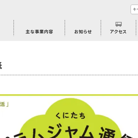
主な事業内容
お知らせ
アクセス
市民活動のご相談
プラムジャム
ごぜん塾
プラムジャム通信
研修事業
学習支援事業
その他
紙