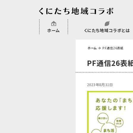
ホーム
くにたち地域コラボとは
沿革
委託・補助金・助成金実績
会員一覧
外部NPO等関連団体一覧
ホーム
PF通信26表紙
PF通信26表
2023年8月31日