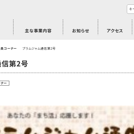
主な事業内容
お知らせ
アクセス
市民活動のご相談
プラムジャム
ごぜん塾
プラムジャム通信
研修事業
学習支援事業
その他
会員コーナー
プラムジャム通信第2号
通信第2号
ーナー