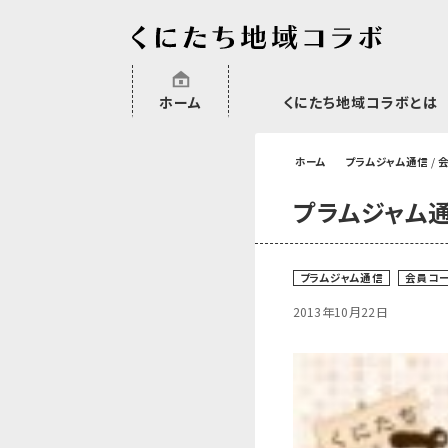
ホーム
くにたち地域コラボとは
沿革
委託・補助金・助成金実績
会員一覧
外部NPO等関連団体一覧
ホーム
プラムジャム通信
/
プラムジャム
プラムジャム通信
会員コ
2013年10月22日