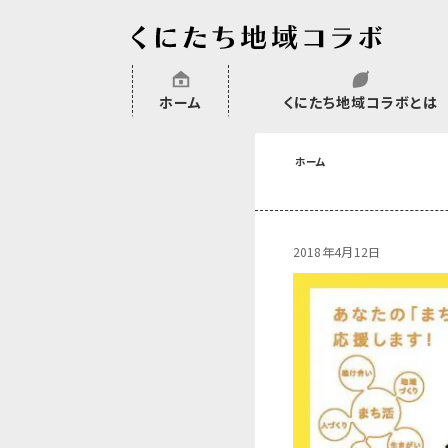
ホーム
くにたち地域コラボとは
沿革
委託・補助金・助成金実績
会員一覧
外部NPO等関連団体一覧
ホーム
2018年4月12日