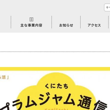
主な事業内容
お知らせ
アクセス
市民活動のご相談
プラムジャム
ごぜん塾
プラムジャム通信
研修事業
学習支援事業
その他