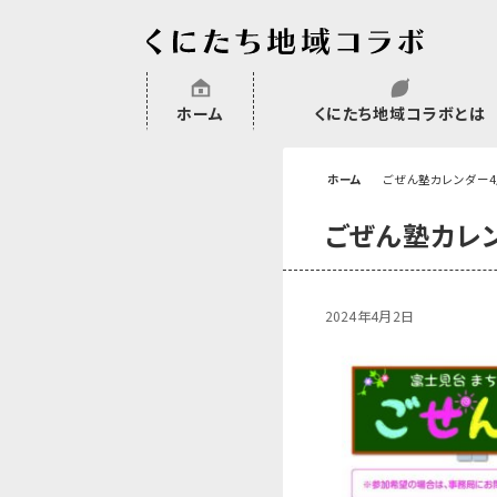
ホーム
くにたち地域コラボとは
沿革
委託・補助金・助成金実績
会員一覧
外部NPO等関連団体一覧
ホーム
ごぜん塾カレンダー
ごぜん塾カレ
2024年4月2日