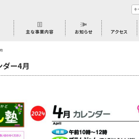
主な事業内容
お知らせ
アクセス
市民活動のご相談
プラムジャム
ごぜん塾
プラムジャム通信
研修事業
学習支援事業
その他
4月
ンダー4月