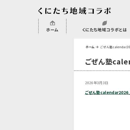
ホーム
くにたち地域コラボとは
沿革
委託・補助金・助成金実績
会員一覧
外部NPO等関連団体一覧
ホーム
ごぜん塾calendar2
ごぜん塾cale
2026年3月3日
ごぜん塾calendar202