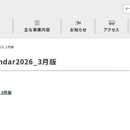
主な事業内容
お知らせ
アクセス
市民活動のご相談
プラムジャム
ごぜん塾
プラムジャム通信
研修事業
学習支援事業
その他
026_3月版
ndar2026_3月版
6_3月版