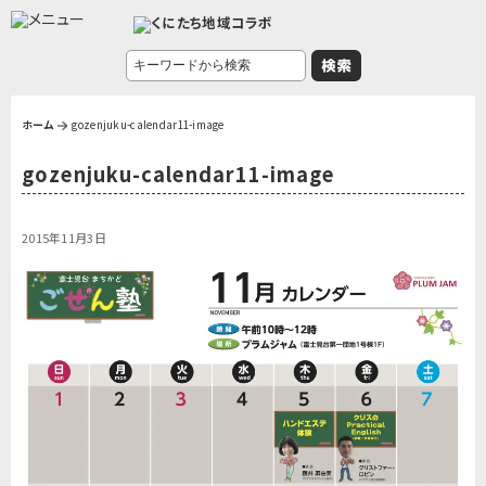
ホーム
gozenjuku-calendar11-image
gozenjuku-calendar11-image
2015年11月3日