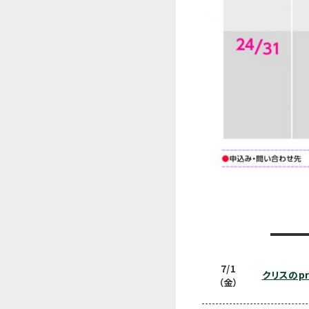
7/1
クリスのprac
（金）