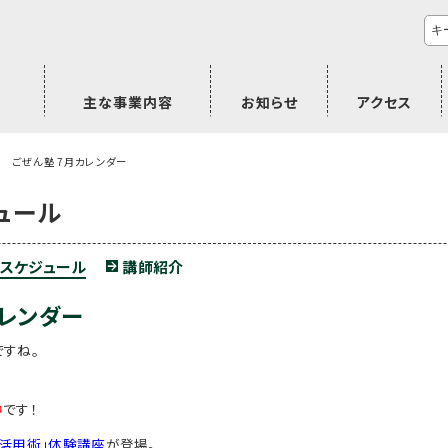
主な事業内容
お知らせ
アクセス
市民活動のご相談
プラムジャム
ごぜん塾
プラムジャム通信
研修事業
学習支援事業
その他
ごぜん塾 7月カレンダー
ュール
スケジュール
講師紹介
カレンダー
ですね。
中
です！
ン活用術」体験講座
が登場。