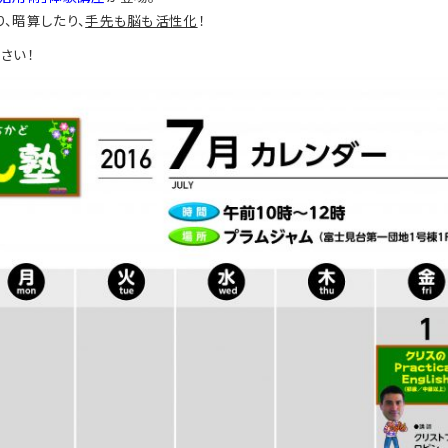
、暗算したり、
手先も脳も活性化
！
さい！