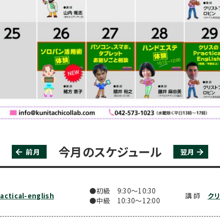
今月のスケジュール
前月
翌月
●初級 9:30〜10:30
tical-english
講 師
クリ
●中級 10:30〜12:00