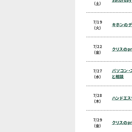
Saturday
（土）
7/19
キホンのデ
（火）
7/22
クリスのprac
（金）
パソコン・
7/27
と相談
（水）
7/28
ハンドエス
（木）
7/29
クリスのprac
（金）