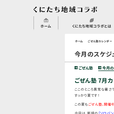
ホーム
くにたち地域コラボとは
沿革
委託・補助金・助成金実績
会員一覧
外部NPO等関連団体一覧
ホーム
ごぜん塾カレンダー
今月のスケジ
ごぜん塾
今月の
ごぜん塾 7月
ここのところ異常な暑さ
すっかり夏です！
この夏も
ごぜん塾、開催
今月は、新規の
「ソロバ