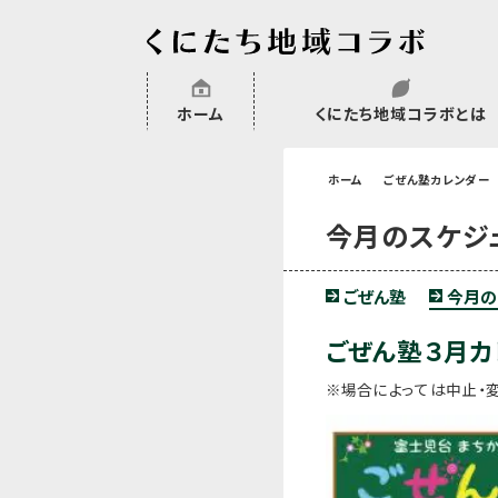
ホーム
くにたち地域コラボとは
沿革
委託・補助金・助成金実績
会員一覧
外部NPO等関連団体一覧
ホーム
ごぜん塾カレンダー
今月のスケジ
ごぜん塾
今月の
ごぜん塾３月カ
※場合によっては中止・