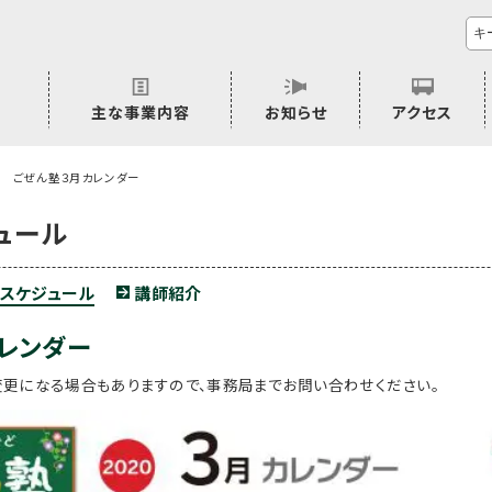
主な事業内容
お知らせ
アクセス
市民活動のご相談
プラムジャム
ごぜん塾
プラムジャム通信
研修事業
学習支援事業
その他
ごぜん塾３月カレンダー
ュール
スケジュール
講師紹介
レンダー
変更になる場合もありますので、事務局までお問い合わせください。