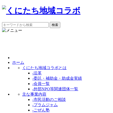
ホーム
くにたち地域コラボとは
-
沿革
-
委託・補助金・助成金実績
-
会員一覧
-
外部NPO等関連団体一覧
主な事業内容
-
市民活動のご相談
-
プラムジャム
-
ごぜん塾