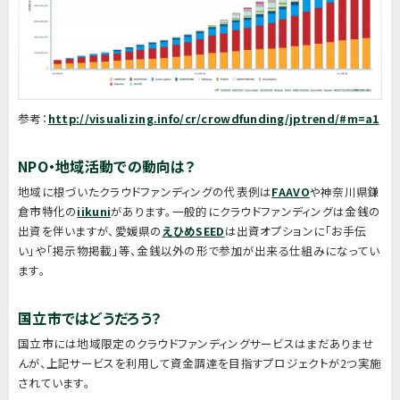
参考：
http://visualizing.info/cr/crowdfunding/jptrend/#m=a1
NPO・地域活動での動向は？
地域に根づいたクラウドファンディングの代表例は
FAAVO
や神奈川県鎌
倉市特化の
iikuni
があります。一般的にクラウドファンディングは金銭の
出資を伴いますが、愛媛県の
えひめSEED
は出資オプションに「お手伝
い」や「掲示物掲載」等、金銭以外の形で参加が出来る仕組みになってい
ます。
国立市ではどうだろう？
国立市には地域限定のクラウドファンディングサービスはまだありませ
んが、上記サービスを利用して資金調達を目指すプロジェクトが2つ実施
されています。