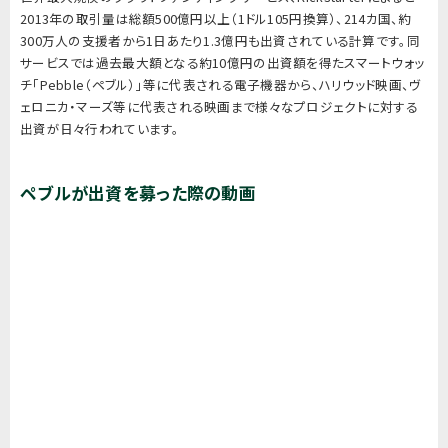
2013年の取引量は総額500億円以上（1ドル105円換算）、214カ国、約
300万人の支援者から1日あたり1.3億円も出資されている計算です。同
サービスでは過去最大額となる約10億円の出資額を得たスマートウォッ
チ「Pebble（ペブル）」等に代表される電子機器から、ハリウッド映画、ヴ
ェロニカ・マーズ等に代表される映画まで様々なプロジェクトに対する
出資が日々行われています。
ペブルが出資を募った際の動画