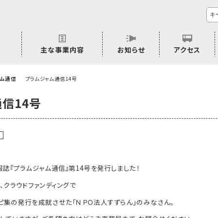
主な事業内容
お知らせ
アクセス
市民活動のご相談
プラムジャム
ごぜん塾
プラムジャム通信
研修事業
学習支援事業
その他
ャム通信
プラムジャム通信14号
信14号
信
誌『プラムジャム通信』第14号を発行しました！
、クラウドファンディングで
ピ集の発行を成就させた「ＮＰＯ法人すずらん」のみなさん。