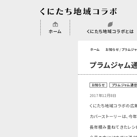
ホーム
くにたち地域コラボとは
沿革
委託・補助金・助成金実績
会員一覧
外部NPO等関連団体一覧
ホーム
お知らせ
/
プラムジ
プラムジャム通
お知らせ
プラムジャム通
2017年12月8日
くにたち地域コラボの広報
カバーストーリーは、今年
長年積み重ねてきたレシ