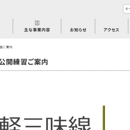
主な事業内容
お知らせ
アクセス
市民活動のご相談
プラムジャム
ごぜん塾
プラムジャム通信
研修事業
学習支援事業
その他
習ご案内
公開練習ご案内