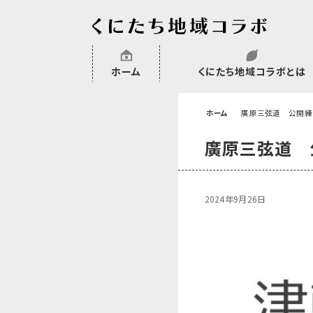
ホーム
くにたち地域コラボとは
沿革
委託・補助金・助成金実績
会員一覧
外部NPO等関連団体一覧
ホーム
廣原三弦道 公開練
廣原三弦道 
2024年9月26日