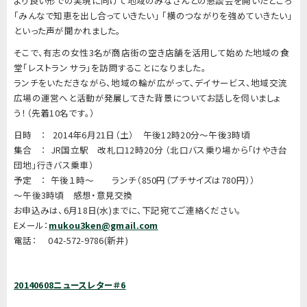
より良い形での実現に向けて地域のみなさんとの懇談会を開い
たところ
「みんなで知恵を出し合っていきたい」 「横のつながりを強めていきたい」
といった声が聞かれました。
そこで、
有志の女性3名が商店街の空き店舗を活用して始めた地域の食
堂「
レストラン サラ」を訪問することになりました。
ランチをいただきながら、地域の輪が広がって、デイサービス、
地域交流
広場の運営へと活動が発展してきた背景についてお話しを
伺いましょ
う！（先着10名です。）
日時 ： 2014年6月21日（土） 午後12時20分～午後3時頃
集合 ： JR国立駅 改札口12時20分 （北口バス乗り場から「けやき台
団地」行きバス乗車）
予定 ： 午後１時～ ランチ（850円（プチサイズは780円））
～午後3時頃 感想・意見交換
お申込みは、6月18日(水)までに、下記宛てご連絡ください。
Eメール：
mukou3ken@gmail.com
電話： 042-572-9786(新井)
20140608ニュースレター＃6