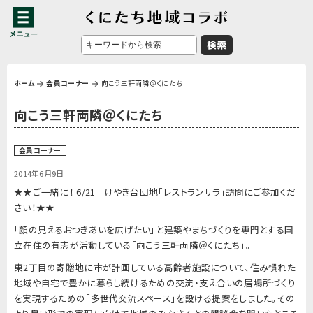
ホーム
会員コーナー
向こう三軒両隣＠くにたち
向こう三軒両隣＠くにたち
会員コーナー
2014年6月9日
★★ご一緒に！ 6/21 けやき台団地「レストランサラ」訪問にご参加くだ
さい！★★
「顔の見えるおつきあいを広げたい」
と建築やまちづくりを専門とする国
立在住の有志が活動している「
向こう三軒両隣＠くにたち」。
東2丁目の寄贈地に市が計画している高齢者施設について、
住み慣れた
地域や自宅で豊かに暮らし続けるための交流・
支え合いの居場所づくり
を実現するための「多世代交流スペース」
を設ける提案をしました。
その