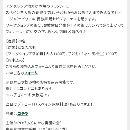
アンダルシア地方が本場のフラメンコ。
スペイン三大祭の春祭りでは、子どもからおばあさんまでみんなでセビ
ージャ(セビリア)の民族舞踊セビジャーナスを踊ります。
ワークショップの後は、お披露目発表会！ その後はルンバで盛り上がって
フィナーレ！ 広い空の下、みんなで楽しく踊ろう♪
【定員】20名
【対象】どなたでも
【ワークショップ参加費】大人1400円、子ども（４才〜高校生）1000円
【お申込み】
こちらのお申込みフォームより事前にお申込みください。
お申し込み
フォーム
※お弁当や飲み物のお持ち込み可能です。
※近くにコンビニもあります。
※お子さんづれ大歓迎です
当日はプチェーロ（スペイン家庭料理）もありますよ！
詳細は
コチラ
主催*NPO法人くにたち農園の会*
東京都国立市谷保5119（やぼろじ内）