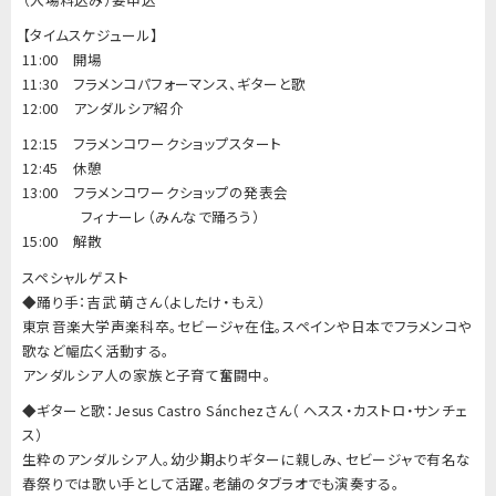
【タイムスケジュール】
11:00 開場
11:30 フラメンコパフォーマンス、ギターと歌
12:00 アンダルシア紹介
12:15 フラメンコワークショップスタート
12:45 休憩
13:00 フラメンコワークショップの発表会
フィナーレ（みんなで踊ろう）
15:00 解散
スペシャルゲスト
◆踊り手：吉武 萌さん（よしたけ・もえ）
東京音楽大学声楽科卒。セビージャ在住。スペインや日本でフラメンコや
歌など幅広く活動する。
アンダルシア人の家族と子育て奮闘中。
◆ギターと歌：Jesus Castro Sánchezさん（ ヘスス・カストロ・サンチェ
ス）
生粋のアンダルシア人。幼少期よりギターに親しみ、セビージャで有名な
春祭りでは歌い手として活躍。老舗のタブラオでも演奏する。