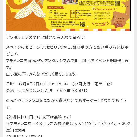
アンダルシアの文化に触れてみんなで踊ろう！
スペインのセビージャ（セビリア）から、踊り手の方と歌い手の方をお呼
びして、
フラメンコを踊ったり、アンダルシアの文化に触れるイベントを開催しま
す。
広い空の下、みんなで楽しく踊りましょう。
日時 12月8日（日）11：00～15：00 （小雨決行 雨天中止）
会場 くにたちはたけんぼ （国立市谷保661）
のんびりフラメンコを見ながら遊ぶだけでもオーケー！どなたでもどう
ぞ。
【入場料】100円（3才以下は無料です）
※フラメンコワークショップの参加費は大人1400円、子ども（４才〜高校
生）1000円
（入場料込み）要申込