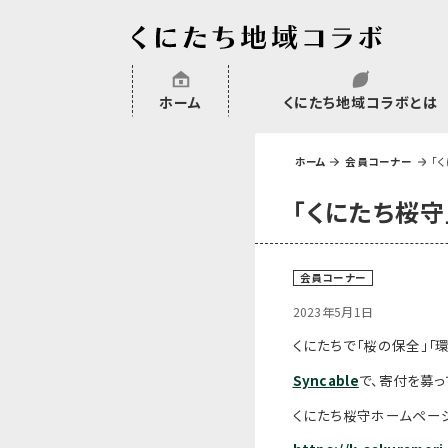
ホーム
くにたち地域コラボとは
沿革
委託・補助金・助成金実績
会員一覧
外部NPO等関連団体一覧
ホーム
会員コーナー
「
「くにたち桜守
会員コーナー
2023年5月1日
くにたちで
「桜の保全」「
Syncable
で、寄付を募っ
くにたち桜守ホームペー