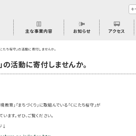
主な事業内容
お知らせ
アクセス
市民活動のご相談
プラムジャム
ごぜん塾
プラムジャム通信
研修事業
学習支援事業
その他
くにたち桜守」の活動に寄付しませんか。
」の活動に寄付しませんか。
環境教育」「まちづくり」に取組んでいる「くにたち桜守」が
ています。ぜひ、ご覧ください。
ジ↓