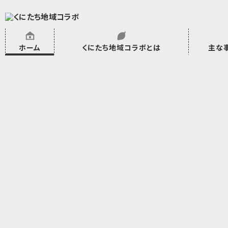
ホーム
くにたち地域コラボとは
主な
沿革
委託・補助金・助成金実績
会員一覧
外部NPO等関連団体一覧
市民活動のご
プラムジャム
ごぜん塾
プラムジャム
研修事業
学習支援事業
その他