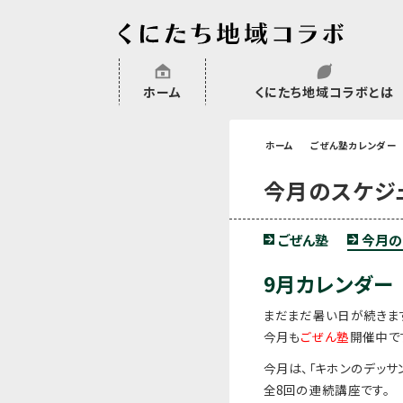
ホーム
くにたち地域コラボとは
沿革
委託・補助金・助成金実績
会員一覧
外部NPO等関連団体一覧
ホーム
ごぜん塾カレンダー
今月のスケジ
ごぜん塾
今月の
9月カレンダー
まだまだ暑い日が続きます
今月も
ごぜん塾
開催中で
今月は、
「キホンのデッサ
全8回の連続講座です。