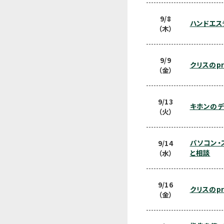
9/8
ハンドエス
（木）
9/9
クリスのprac
（金）
9/13
キホンのデ
（火）
パソコン・
9/14
と相談
（水）
9/16
クリスのprac
（金）