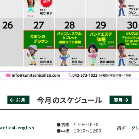
今月のスケジュール
前月
翌月
●初級 9:30〜10:30
tical-english
講 師
クリ
●中級 10:30〜12:00