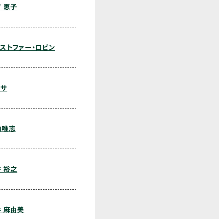
 恵子
ストファー・ロビン
ーサ
内唯志
 裕之
 麻由美