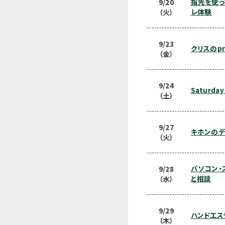
指先を使っ
9/20
レ体験
（火）
9/23
クリスのprac
（金）
9/24
Saturday
（土）
9/27
キホンのデ
（火）
パソコン・
9/28
と相談
（水）
9/29
ハンドエス
（木）