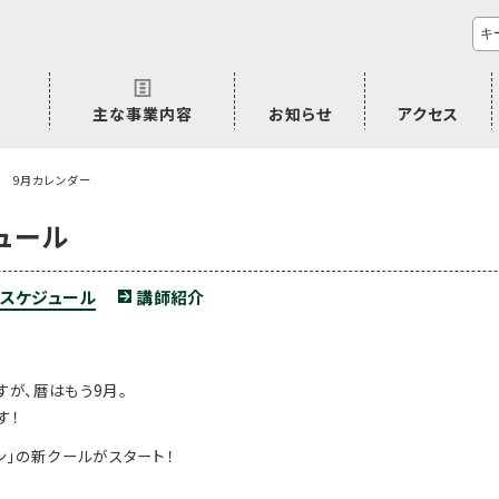
主な事業内容
お知らせ
アクセス
市民活動のご相談
プラムジャム
ごぜん塾
プラムジャム通信
研修事業
学習支援事業
その他
9月カレンダー
ュール
スケジュール
講師紹介
が、暦はもう9月。
す！
ン」
の新クールがスタート！