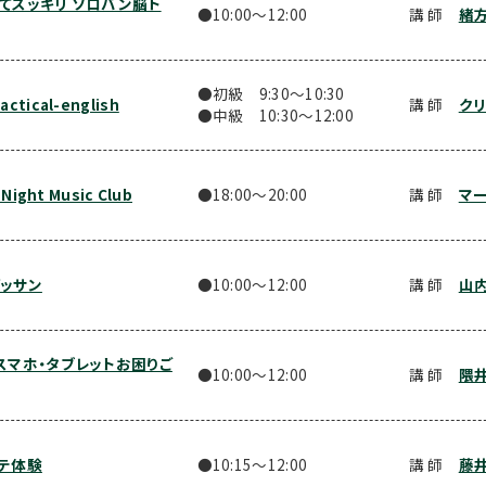
てスッキリ ソロバン脳ト
●10:00〜12:00
講 師
緒方
●初級 9:30〜10:30
tical-english
講 師
クリ
●中級 10:30〜12:00
 Night Music Club
●18:00〜20:00
講 師
マ
ッサン
●10:00〜12:00
講 師
山
スマホ・タブレットお困りご
●10:00〜12:00
講 師
隈井
テ体験
●10:15〜12:00
講 師
藤井