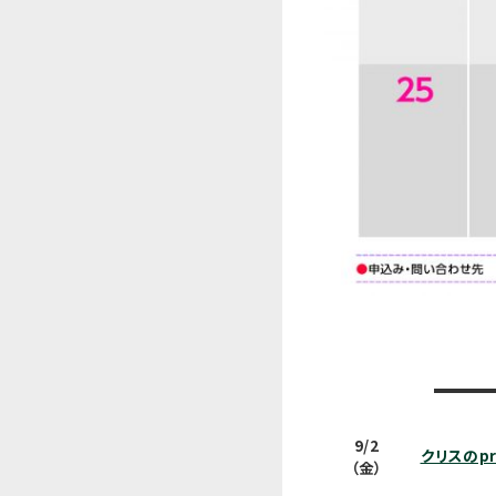
9/2
クリスのprac
（金）