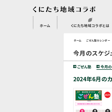
ホーム
くにたち地域コラボとは
沿革
委託・補助金・助成金実績
会員一覧
外部NPO等関連団体一覧
ホーム
ごぜん塾カレンダー
今月のスケジ
ごぜん塾
今月の
2024年6月