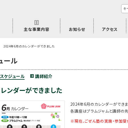
主な事業内容
お知らせ
アクセス
市民活動のご相談
プラムジャム
ごぜん塾
プラムジャム通信
研修事業
学習支援事業
その他
2024年6月のカレンダーができました
ュール
スケジュール
講師紹介
のカレンダーができました
2024年6月のカレンダーができ
各講座はプラムジャムと講師の先
※現在、ごぜん塾の実施・参加受