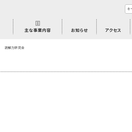
主な事業内容
お知らせ
アクセス
市民活動のご相談
プラムジャム
ごぜん塾
プラムジャム通信
研修事業
学習支援事業
その他
読解力研究会