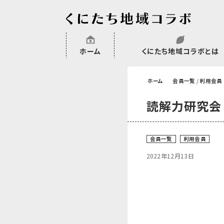
ホーム
くにたち地域コラボとは
沿革
委託・補助金・助成金実績
会員一覧
外部NPO等関連団体一覧
ホーム
会員一覧
/
利用会員
読解力研究会
会員一覧
利用会員
2022年12月13日