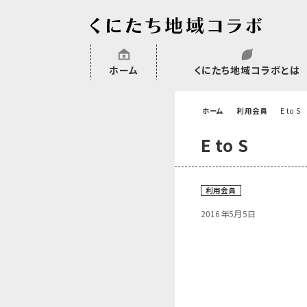
ホーム
くにたち地域コラボとは
沿革
委託・補助金・助成金実績
会員一覧
外部NPO等関連団体一覧
ホーム
利用会員
E to S
E to S
利用会員
2016年5月5日