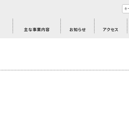
主な事業内容
お知らせ
アクセス
市民活動のご相談
プラムジャム
ごぜん塾
プラムジャム通信
研修事業
学習支援事業
その他