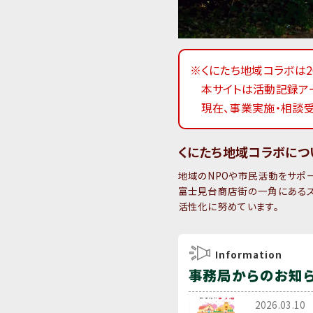
※くにたち地域コラボは2
本サイトは活動記録ア
現在、事業実施・相談
くにたち地域コラボにつ
地域のNPOや市民活動をサポ
富士見台商店街の一角にあるス
活性化に努めています。
Information
事務局からのお知
2026.03.10