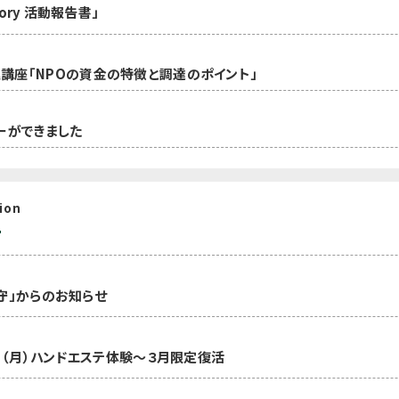
ory 活動報告書」
講座「NPOの資金の特徴と調達のポイント」
ーができました
ion
せ
守」からのお知らせ
0日（月）ハンドエステ体験～３月限定復活