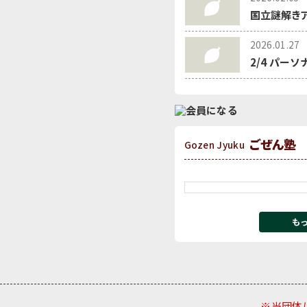
国立謎解きア
2026.01.27
2/4 パー
ごぜん塾
Gozen Jyuku
も
※当団体は