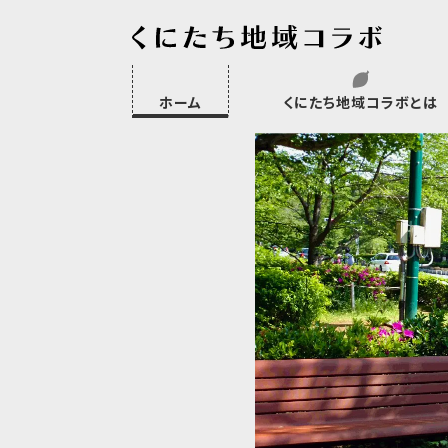
ホーム
くにたち地域コラボとは
沿革
委託・補助金・助成金実績
会員一覧
外部NPO等関連団体一覧