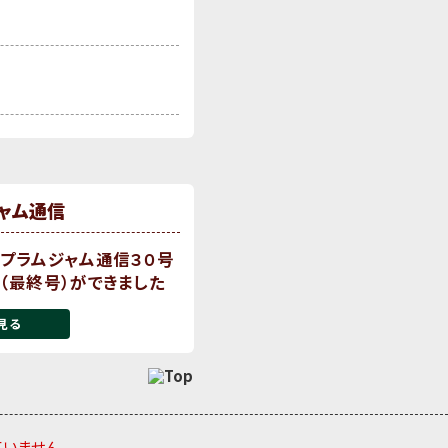
ャム通信
プラムジャム通信３０号
（最終号）ができました
見る
ていません。