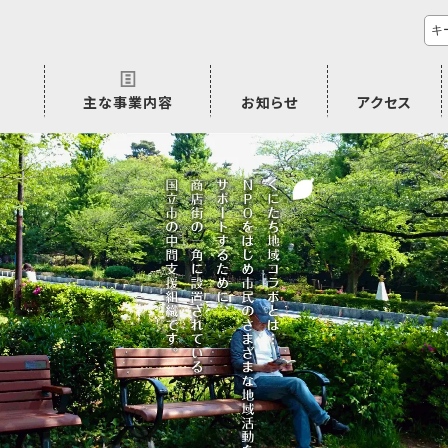
主な事業内容
お知らせ
アクセス
市民活動のご相談
プラムジャム
ごぜん塾
プラムジャム通信
研修事業
学習支援事業
その他