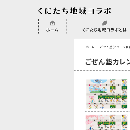
ホーム
くにたち地域コラボとは
沿革
委託・補助金・助成金実績
会員一覧
外部NPO等関連団体一覧
ホーム
ごぜん塾(2ページ目
ごぜん塾カレ